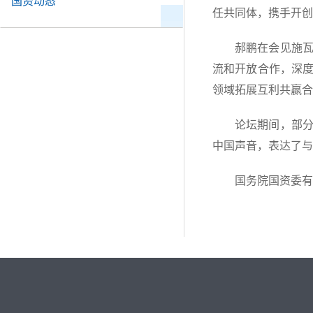
国资动态
任共同体，携手开创
郝鹏在会见施
流和开放合作，深
领域拓展互利共赢合
论坛期间，部
中国声音，表达了与
国务院国资委有