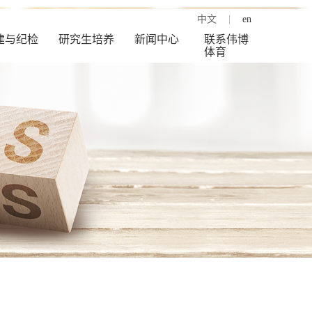
中文
|
en
建与纪检
研究生培养
新闻中心
联系伟博
体育