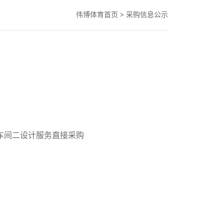
伟博体育首页
>
采购信息公示
车间二设计服务直接采购