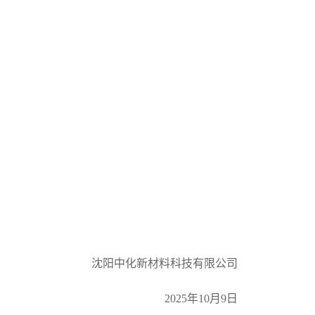
沈阳中化新材料科技有限公司
2025年10月9日