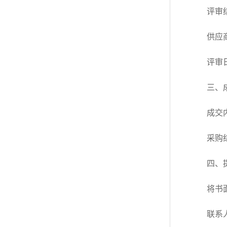
评审
供应
评审日
三、
成交
采购
四、
将书
联系