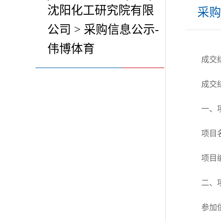
沈阳化工研究院有限
采购
公司 > 采购信息公示-
伟博体育
成交结
成交结
一、
项目
项目编号
二、
参加