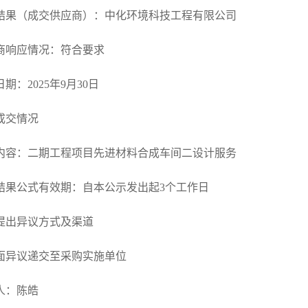
结果（成交供应商）：中化环境科技工程有限公司
商响应情况：符合要求
期：2025年9月30日
成交情况
内容：二期工程项目先进材料合成车间二设计服务
结果公式有效期：自本公示发出起3个工作日
提出异议方式及渠道
面异议递交至采购实施单位
人：陈皓