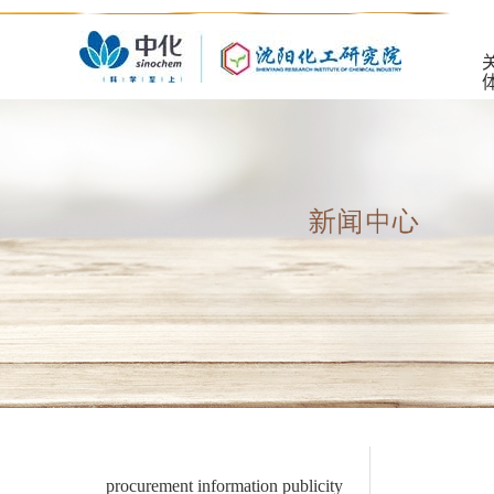
procurement information publicity