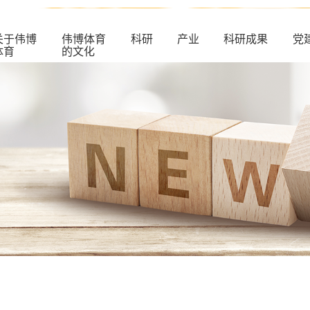
关于伟博
伟博体育
科研
产业
科研成果
党
体育
的文化