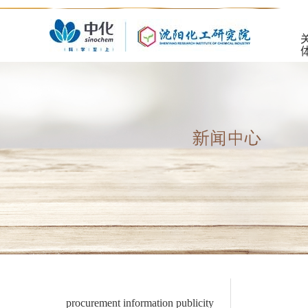
procurement information publicity