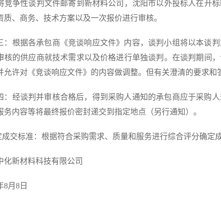
将竞争性谈判文件邮寄到新材料公司，沈阳市以外投标人在开标
资质、商务、技术方案以及一次报价进行审核。
三：根据各承包商《竞谈响应文件》内容，谈判小组将以本谈判
审核的供应商就技术需求以及价格进行单独谈判。在谈判期间，
并允许对《竞谈响应文件》的内容做调整。但有关澄清的要求和
四：经谈判并审核合格后，得到采购人通知的承包商应于采购人
服务内容等将最终报价密封递交到指定地点（另行通知）。
评定成交标准：根据符合采购需求、质量和服务进行综合评分确定
中化新材料科技有限公司
2年8月8日