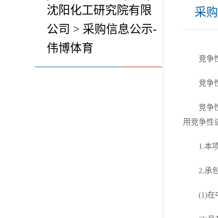
沈阳化工研究院有限
采购
公司 > 采购信息公示-
伟博体育
竞争性谈
竞争性
竞争
用竞争性
1.
2.
(1