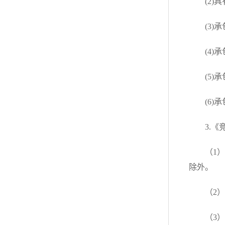
(2
(3
(4
(5
(6)
3.
（1）
除外。
（2
（3