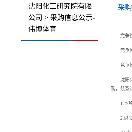
沈阳化工研究院有限
采购
公司 > 采购信息公示-
伟博体育
竞争性
竞争性
竞争
沈阳
购，兹邀
1.
2.