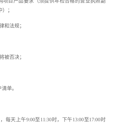
采购项目产品要求（须提供年检合格的营业执照副
中）；
法律和法规；
答将被否决；
户清单。
午9:00至11:30时，下午13:00至17:00时