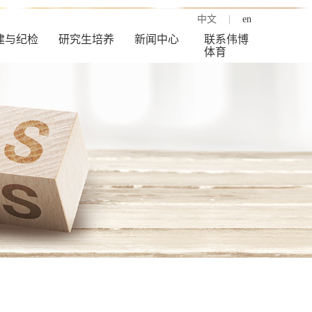
中文
|
en
建与纪检
研究生培养
新闻中心
联系伟博
体育