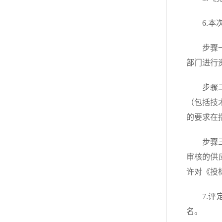
6.
步骤
部门进行
步骤
（包括技
的要求在
步骤
审核的供
许对《投
7.
名。