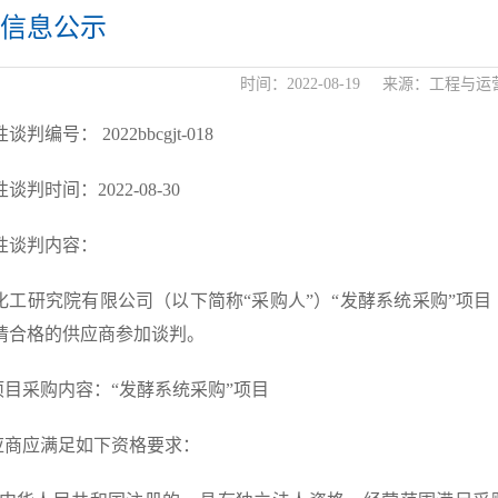
信息公示
时间：
2022-08-19
来源：
工程与运
谈判编号： 2022bbcgjt-018
谈判时间：2022-08-30
性谈判内容：
化工研究院有限公司（以下简称“采购人”）“发酵系统采购”项目（202
请合格的供应商参加谈判。
本项目采购内容：“发酵系统采购”项目
供应商应满足如下资格要求：