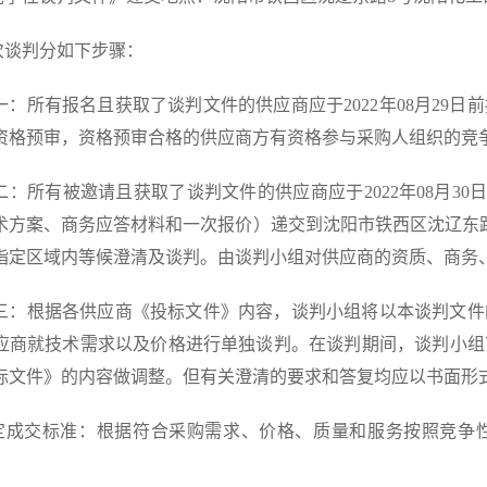
本次谈判分如下步骤：
一：所有报名且获取了谈判文件的供应商应于2022年08月29
资格预审，资格预审合格的供应商方有资格参与采购人组织的竞
二：所有被邀请且获取了谈判文件的供应商应于2022年08月30
术方案、商务应答材料和一次报价）递交到沈阳市铁西区沈辽东
指定区域内等候澄清及谈判。由谈判小组对供应商的资质、商务
三：根据各供应商《投标文件》内容，谈判小组将以本谈判文件
应商就技术需求以及价格进行单独谈判。在谈判期间，谈判小组
标文件》的内容做调整。但有关澄清的要求和答复均应以书面形
评定成交标准：根据符合采购需求、价格、质量和服务按照竞争