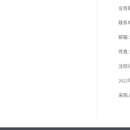
业务
联系电话
邮箱
传真：0
沈阳
202
采购