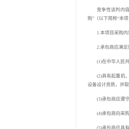
竞争性谈判内容
购”（以下简称“本
1.本项目采购
2.承包商应满
(1)在中华人
(2)具有起重
设备设计资质，并取
(3)承包商应
(4)承包商向
(5)承包商应