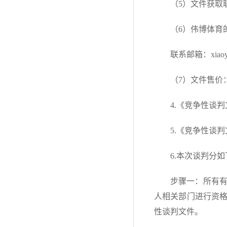
（5）文件获取
（6）伟博体育的联系
联系邮箱：
xiao
（7）文件售价
4.《竞争性谈判
5.《竞争性谈
6.本次谈判分
步骤一：所有有
人相关部门进行资
性谈判文件。