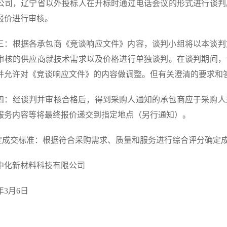
公司，辽宁省以外投标人在开标时通过电话会议的形式进行谈判
报价进行审核。
三：根据各承包商《竞谈响应文件》内容，谈判小组将以本谈判
审核的供应商就技术需求以及价格进行单独谈判。在谈判期间，
并允许对《竞谈响应文件》的内容做调整。但有关澄清的要求和
四：经谈判并审核合格后，得到采购人通知的承包商应于采购人
服务内容等将最终报价递交到指定地点（另行通知）。
评定成交标准：根据符合采购需求、质量和服务进行综合评分确定
中化新材料科技有限公司
3年3月6日