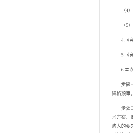
（4）
（5
4.《
5.
6.
步骤
资格预审
步骤
术方案、
购人的要