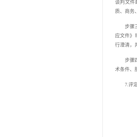
谈判文件
质、商务
步骤
应文件》
行澄清，
步骤
术条件、
7.