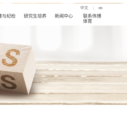
中文
|
en
建与纪检
研究生培养
新闻中心
联系伟博
体育