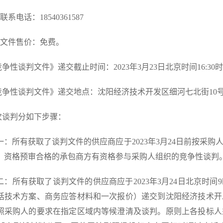
联系电话：18540361587
）文件售价：免费。
竞争性谈判文件》递交截止时间：2023年3月23日北京时间16:30时
《竞争性谈判文件》递交地点：沈阳经济技术开发区细河七北街10
本次谈判分如下步骤：
一：所有获取了谈判文件的供应商应于2023年3月24日前按采
，资格预审合格的承包商方有资格参与采购人组织的竞争性谈判
二：所有获取了谈判文件的供应商应于2023年3月24日北京时
括技术方案、商务应答材料和一次报价）递交到沈阳经济技术开
照采购人的要求在指定区域内等候澄清及谈判。原则上各投标人