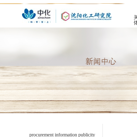
procurement information publicity