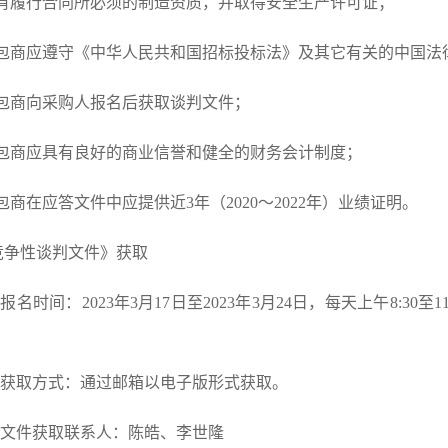
)具有履行合同所必须的制造资质，并取得安全生产许可证；
)承包商应遵守《中华人民共和国招标投标法》及其它有关的中国法
)承包商向采购人报名后获取谈判文件；
)承包商应具有良好的商业信誉和健全的财务会计制度；
承包商在应答文件中应提供近3年（2020～2022年）业绩证明。
《竞争性谈判文件》获取
报名时间：2023年3月17日至2023年3月24日，每天上午8:30至1
）获取方式：通过邮箱以电子版形式获取。
）文件获取联系人：陈皓、李世隆