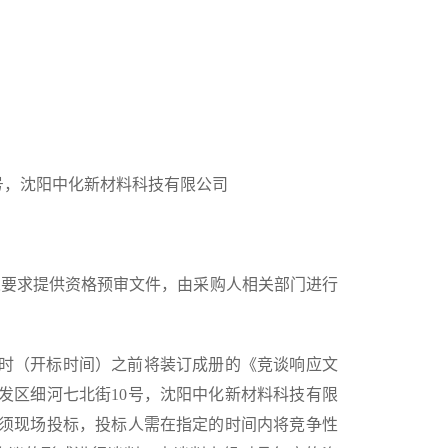
号，沈阳中化新材料科技有限公司
购人要求提供资格预审文件，由采购人相关部门进行
。
间9时（开标时间）之前将装订成册的《竞谈响应文
发区细河七北街10号，沈阳中化新材料科技有限
须现场投标，投标人需在指定的时间内将竞争性