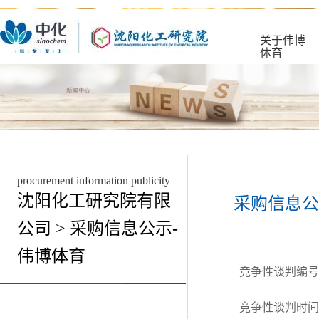
关于伟博
体育
procurement information publicity
沈阳化工研究院有限
采购信息公
公司 > 采购信息公示-
伟博体育
竞争性谈判编号：smt
竞争性谈判时间：2