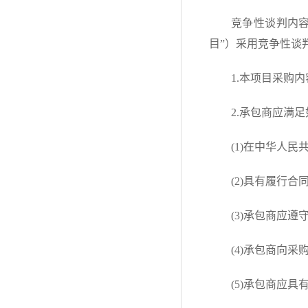
竞争性谈判内容
目”）采用竞争性谈
1.本项目采购
2.承包商应满
(1)在中华人
(2)具有履行
(3)承包商应
(4)承包商向
(5)承包商应