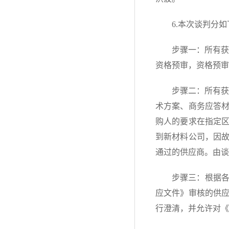
6.本次谈判分
步骤一：所有获
资格预审，资格预审
步骤二：所有获
术方案、商务应答材
购人的要求在指定
到新材料公司，因
通过的供应商。由谈
步骤三：根据
应文件》审核的供
行澄清，并允许对《