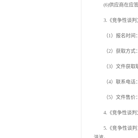
(6)供应商在应
3.《竞争性谈
（1）报名时间：2
（2）获取方式
（3）文件获取
（4）联系电话：133
（5）文件售价
4.《竞争性谈判
5.《竞争性谈
洪波。