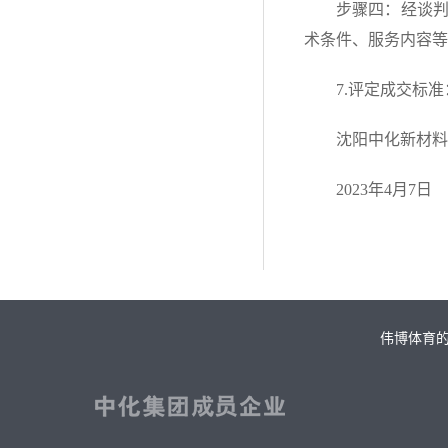
步骤四：经谈
术条件、服务内容等
7.评定成交标
沈阳中化新材料
2023年4月7日
伟博体育