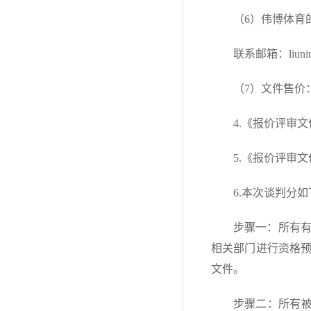
（6）伟博体育的联系
联系邮箱：
liun
（7）文件售价
4.《报价评审文
5.《报价评审
6.本次谈判分
步骤一：所有有
相关部门进行资格
文件。
步骤二：所有被