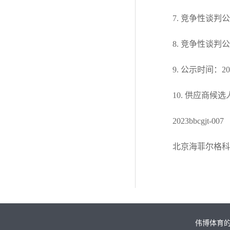
7. 竞争性谈
8. 竞争性谈判公
9. 公示时间：20
10. 供应商候选
2023bbcgjt-007
北京海菲尔格科
伟博体育