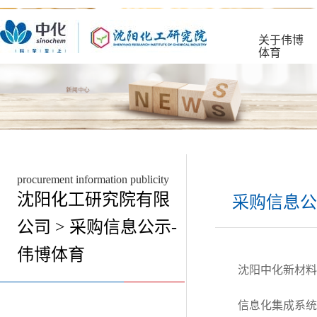
关于伟博
体育
procurement information publicity
沈阳化工研究院有限
采购信息公
公司 > 采购信息公示-
伟博体育
沈阳中化新材料
信息化集成系统