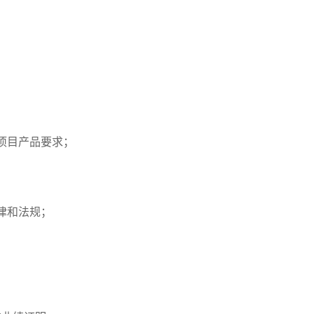
项目产品要求；
律和法规；