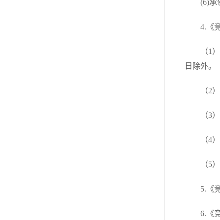
(6
4.
（1）
日除外。
（2
（3
（4）
（5
5.
6.