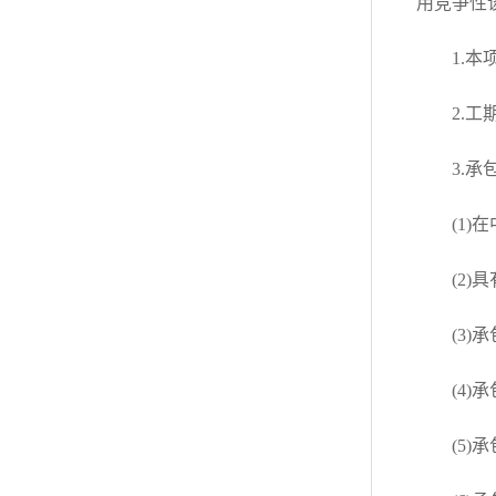
用竞争性
1.
2.工
3.
(1
(2
(3
(4
(5