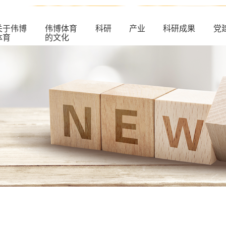
关于伟博
伟博体育
科研
产业
科研成果
党
体育
的文化