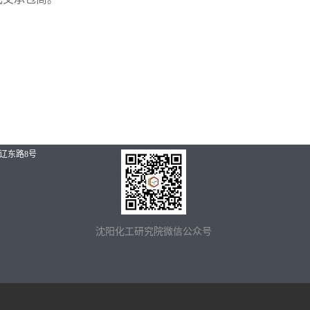
辽东路8号
沈阳化工研究院微信公众号