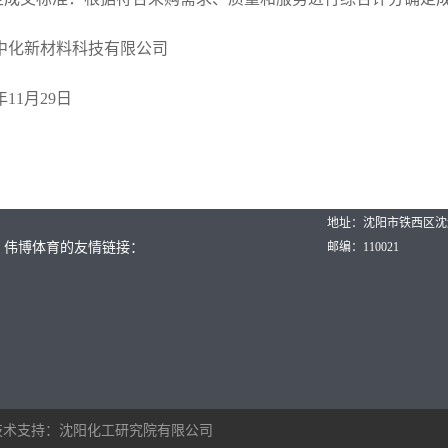
中化新材料科技有限公司
3年11月29日
地址：沈阳市铁西区沈
伟博体育的友情链接：
邮编：110021
技术支持：沈阳化工研究院有限公司