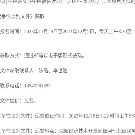
)承包商在应答文件中应提供近3年（2020～2022年）与本项目类
《竞争性谈判文件》获取
报名时间：2023年11月29日至2023年12月5日，每天上午8:30至1
）获取方式：通过邮箱以电子版形式获取。
）文件获取联系人：陈皓、李世隆
联系电话：18540361587
）文件售价：免费。
《竞争性谈判文件》递交截止时间：2023年12月6日北京时间上午9
《竞争性谈判文件》递交地点：沈阳经济技术开发区细河七北街1