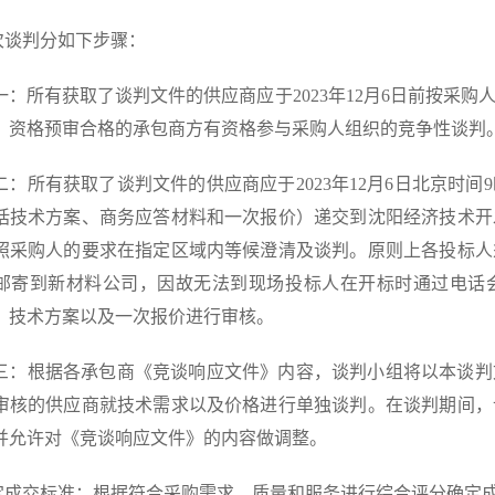
本次谈判分如下步骤：
一：所有获取了谈判文件的供应商应于2023年12月6日前按采
，资格预审合格的承包商方有资格参与采购人组织的竞争性谈判
二：所有获取了谈判文件的供应商应于2023年12月6日北京时
括技术方案、商务应答材料和一次报价）递交到沈阳经济技术开
照采购人的要求在指定区域内等候澄清及谈判。原则上各投标人
邮寄到新材料公司，因故无法到现场投标人在开标时通过电话
、技术方案以及一次报价进行审核。
三：根据各承包商《竞谈响应文件》内容，谈判小组将以本谈判
审核的供应商就技术需求以及价格进行单独谈判。在谈判期间，
并允许对《竞谈响应文件》的内容做调整。
评定成交标准：根据符合采购需求、质量和服务进行综合评分确定