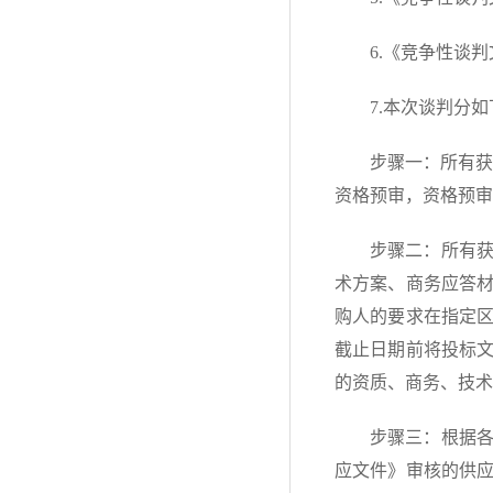
6.《竞争性谈
7.本次谈判分
步骤一：所有获
资格预审，资格预审
步骤二：所有获
术方案、商务应答材
购人的要求在指定
截止日期前将投标
的资质、商务、技术
步骤三：根据
应文件》审核的供