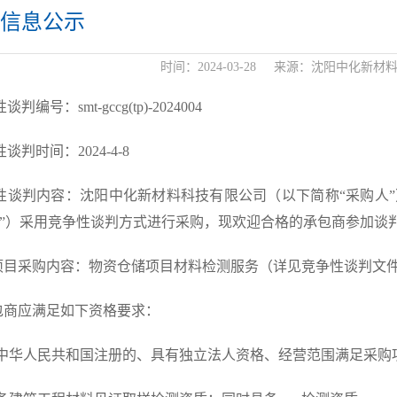
信息公示
时间：
2024-03-28
来源：
沈阳中化新材
判编号：smt-gccg(tp)-2024004
谈判时间：2024-4-8
性谈判内容：沈阳中化新材料科技有限公司（以下简称“采购人”
目”）采用竞争性谈判方式进行采购，现欢迎合格的承包商参加谈
本项目采购内容：物资仓储项目材料检测服务（详见竞争性谈判文
承包商应满足如下资格要求：
)在中华人民共和国注册的、具有独立法人资格、经营范围满足采购