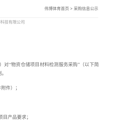
伟博体育首页
>
采购信息公示
料科技有限公司
）对“物资仓储项目材料检测服务采购”（以下简
判。
件附件）；
项目产品要求；