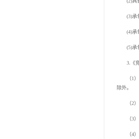
(2
(3
(4
(5
3.
（1）
除外。
（2
（3
（4）