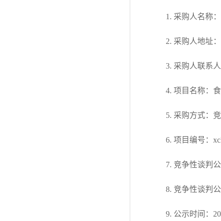
1. 采购人名
2. 采购人地
3. 采购人联系人
4. 项目名称
5. 采购方式：
6. 项目编号：xclz
7. 竞争性谈
8. 竞争性谈判
9. 公示时间：2