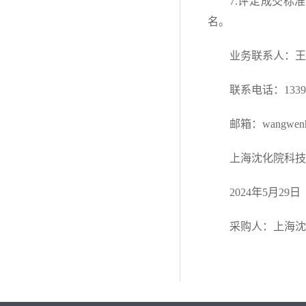
7.评定成交
名。
业务联系人：王
联系电话：133901
邮箱：
wangwen
上海沈化院科技
2024年5月29日
采购人：上海沈