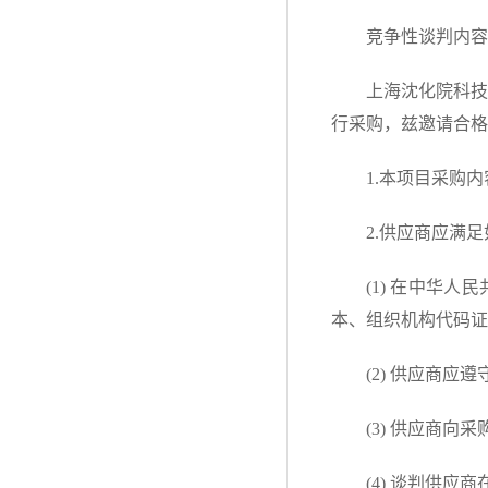
竞争性谈判内容
上海沈化院科技有
行采购，兹邀请合格
1.本项目采购
2.供应商应满
(1) 在中华
本、组织机构代码证
(2) 供应商
(3) 供应商向
(4) 谈判供