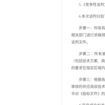
5.《竞争性谈
6.本次谈判分
步骤一：所有有
相关部门进行资格
谈判文件。
步骤二：所有被
（包括技术方案、商
的要求在指定区域内
步骤三：根据
审核的供应商就技
许对《投标文件》的