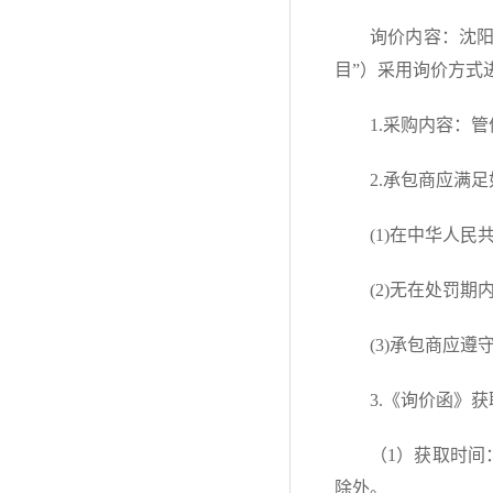
询价内容：沈阳中
目”）采用询价方式
1.采购内容：
2.承包商应满
(1)在中华人
(2)无在处罚
(3)承包商应
3.《询价函》获
（1）获取时间：2
除外。