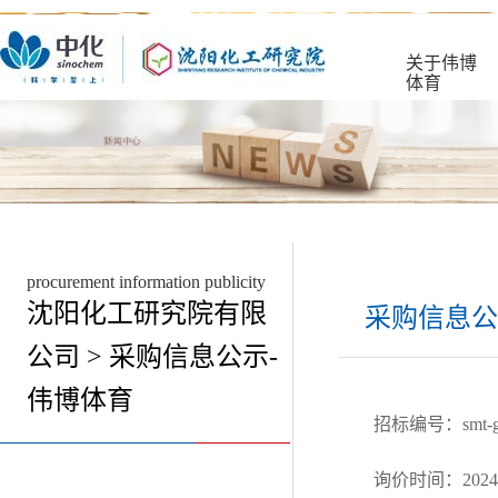
关于伟博
体育
procurement information publicity
沈阳化工研究院有限
采购信息公
公司 > 采购信息公示-
伟博体育
招标编号：smt-gccg
询价时间：2024-