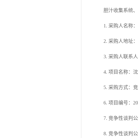
胆汁收集系统、气体
1. 采购人名
2. 采购人地
3. 采购人联系
4. 项目名称
5. 采购方式：
6. 项目编号：2024
7. 竞争性谈
8. 竞争性谈判公