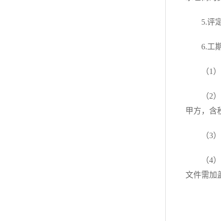
5.
6.工
（1
（2
甲方，含
（3
（4
文件需加