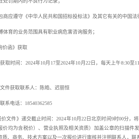
)无在处罚期内的不良行为记录；
)承包商应遵守《中华人民共和国招标投标法》及其它有关的中国法
)伟博体育的业务范围具有职业病危害咨询服务；
《询价函》获取
）获取时间：
2024年10月17至2024年10月22日，每天上午8:30至
）文件获取联系人：
陈皓、迟丽恒
联系电话：18540362585
《报价文件》递交截止时间：2024年10月22日北京时间9时00
报价均为含税价）、营业执照及相关资质）加盖公章的扫描件
资质、商务、技术方案以及一次报价进行审核并注明联系人，联