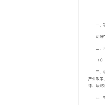
一、
沈阳
二、
（1）
三、
产业政策
律、法规
四、