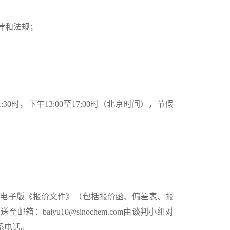
律和法规；
11:30时，下午13:00至17:00时（北京时间），节假
分，将电子版《报价文件》（包括报价函、偏差表、报
发送至邮箱：
baiyu10@sinochem.com
由谈判小组对
系电话。