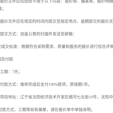
）报价文件应包括但不限于以下内容：报价单、偏差表、报价明
等；
）报价文件应在规定的时间内提交至指定地点，逾期提交的报价
）提交方式：加盖公章的扫描件发送至邮箱：
评定成交标准：根据符合采购需求、质量和服务的报价进行综合评
期及付款
）工期：7天；
）付款方式：维修完成后支付100%款项，质保期1年。
）项目地址：辽宁省沈阳经济技术开发区细河七北街10号，沈阳
付款方式、工期等如有偏差，请在报价单中单独说明。