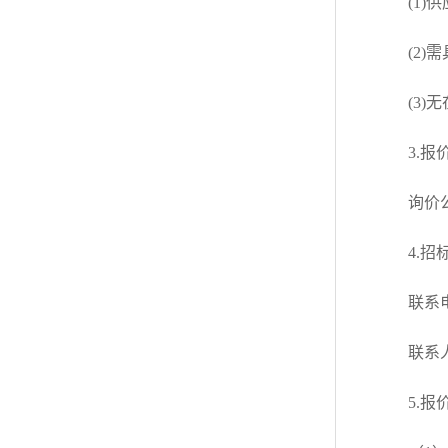
(1
(2
(3
3.
询价公
4.
联系电
联系
5.