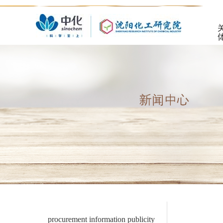
procurement information publicity