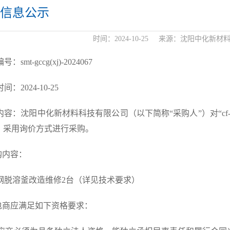
信息公示
时间：
2024-10-25
来源：
沈阳中化新材
：smt-gccg(xj)-2024067
间：2024-10-25
内容：沈阳中化新材料科技有限公司（以下简称“采购人”）对“cf
”）采用询价方式进行采购。
购内容：
钢脱溶釜改造维修2台（详见技术要求）
承包商应满足如下资格要求：