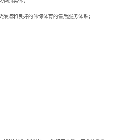
义务的实体；
供货渠道和良好的伟博体育的售后服务体系；