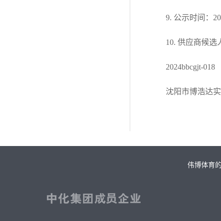
9. 公示时间：20
10. 供应商候选
2024bbcgjt-018
沈阳市博浩达实
伟博体育