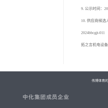
9. 公示时间：20
10. 供应商候选
2024bbcgjt-011
拓之言机电设备
伟博体育