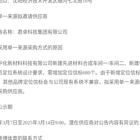
地点：沈阳经济技术开发区细河七北街10号
单一来源拟邀请供应商
商名称：君卓科技集团有限公司
采用单一来源采购方式的原因
中化新材料科技有限公司新建先进材料合成车间一/车间二、新建
员定位系统设计要求，需增加定位信标680个。由于新增定位信
，其他品牌定位信标会与公司现有系统不兼容，拟采用单一来源
采购供应商。
公示期
25年3月7日至2025年3月14日9:00，潜在供应商对公告内容
伟博体育的联系方式