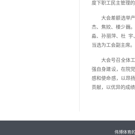
度下职工民主管理的
大会差额选举
杰、焦姣、楼少巍
淼、孙丽萍、杜 宇
当选为工会副主席。
大会号召全体
强自身建设，在院
感和使命感，以昂
贡献，以优异的成绩
伟博体育