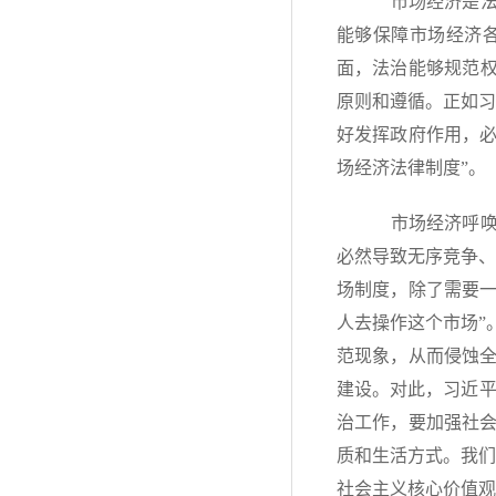
市场经济是法
能够保障市场经济
面，法治能够规范权
原则和遵循。正如习
好发挥政府作用，
场经济法律制度”。
市场经济呼唤
必然导致无序竞争、
场制度，除了需要
人去操作这个市场”
范现象，从而侵蚀
建设。对此，习近平
治工作，要加强社
质和生活方式。我们
社会主义核心价值观