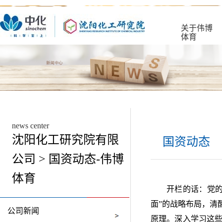
关于伟博
体育
news center
沈阳化工研究院有限
国资动态
公司 > 国资动态-伟博
体育
开栏的话：党
面”的战略布局，清
公司新闻
原理。深入学习这