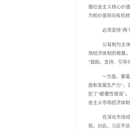
循社会主义核心价
为和价值导向有机统
必须坚持“两个
公有制为主体
场经济体制的根基。
“鼓励、支持、引导
一方面，要毫
放和发展生产力”，
犯了“颠覆性错误”
会主义市场经济体制
在深化市场经
验。对此，习近平总