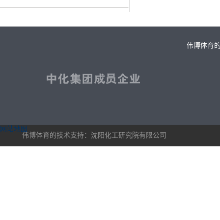
伟博体育
网站地图
伟博体育的技术支持：沈阳化工研究院有限公司