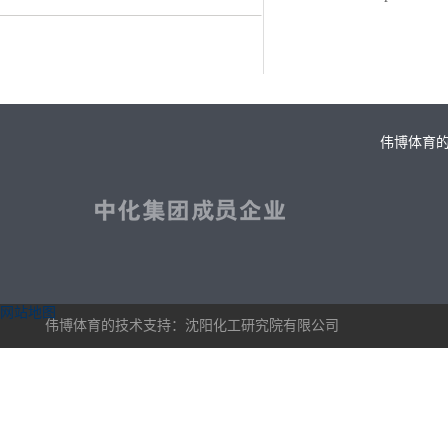
伟博体育
网站地图
伟博体育的技术支持：沈阳化工研究院有限公司