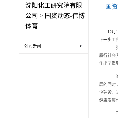
沈阳化工研究院有限
国资
公司 > 国资动态-伟博
体育
12
下一步工
公司新闻
张毅
履行社会
作出了重
适应
展的同时
企建设，
健康发展
王文