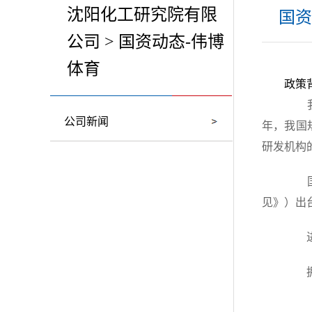
沈阳化工研究院有限
国资
公司 > 国资动态-伟博
体育
政策
我国
公司新闻
年，我国
研发机构的
国务
见》）出
进口
拥有
《意