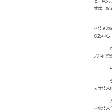
息、成果
载体，促
《意
科技资源
仪器中心
同时
关科研资
完善
要求
公共技术
为此
一批技术