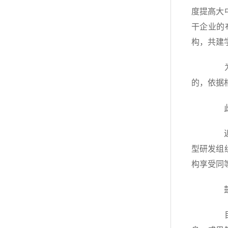
度提高大
干企业的
构，共建
为支
的，依据
此外
近年
型研发组
构享受同
鼓励
目前