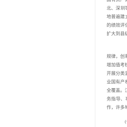
北、深圳
地普遍建
的绩效评
扩大到县
（六
规律，创
增加值考
开展分类
业国有产
全覆盖。
务指导、
作，许多
(七