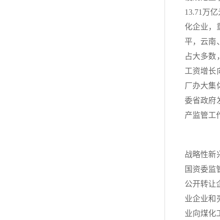
13.71
化企业，
平，云南
占大多数
工资增长
厂办大集
委省政府
产监管工
（三
战略性新
国资委监
公开转让
业企业和
业向煤化