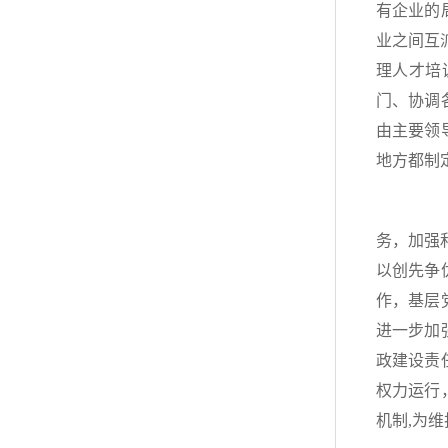
有企业的
业之间互
理人才培
门、协调
由主要领
地方都制
（八
务，加强
以创先争
作，基层
进一步加
政建设责
权力运行
机制,为