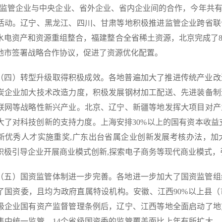
动监管企业与中央企业、省外企业、省内企业间的合作，今年共有
活动。辽宁、黑龙江、四川、甘肃等地积极推进监管企业跨省联
水电资产和资源重组整合，福建整合全省稀土资源，北京完成了
地市签署战略合作协议，促进了资源优化配置。
）转型升级取得积极成效。各地普遍加大了推进传统产业改
炭企业加大技术改造力度，积极发展钢材加工配送、先进装备制
联网等战略性新兴产业。北京、辽宁、新疆等地发挥大项目对产
大了对科技创新的支持力度。上海安排30%以上的国有资本收益
新优秀人才实施重奖,广东出台省属企业创新发展考核办法，加
积极引导企业开展商业模式创新,探索电子商务等现代商业模式
）国资监管体制进一步完善。各地进一步加大了国资监管组
了国资委，且均为政府直属特设机构。安徽、江西90%以上县
级企业国有资产监督管理条例后，辽宁、江西等地全面启动了地
集中统一监管，14个省级国资委的监管覆盖面比上年有所扩大