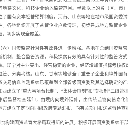
等地将文化、科技企业纳入监管范围。半数以上的省（区、市）
立了国有资本经营预算制度，河南、山东等地在地市级国资委试
估。各地组织开展了监管企业户数清理，初步建成地方监管企业
级，初步实现全覆盖。
）国资监管针对性有效性进一步增强。各地在总结国资监管
新机制，整合监管资源，积极探索有效的具有针对性的监管方式
核。辽宁对主业突出、经营稳定的企业，经济增加值指标考核权重
监管、分类考核。山东、甘肃等地健全了重要子企业和境外国有
权交易信息监测系统已覆盖到全部省级国资委及其选择确定的产
江西建立了“重大事项台帐制”、“集体会审制”和“专报制”三级
事后监督检查延伸，由境内向境外延伸，由传统监管向信息化
地方建立了定期向同级政府专题汇报、向有关部门报送监督检查
)构建国资监管大格局取得新的进展。积极开展国资委系统干部