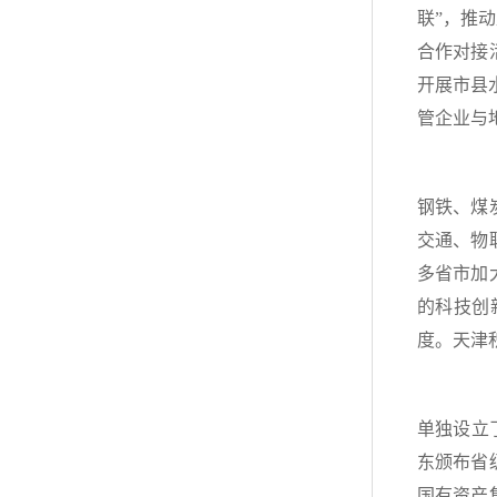
联”，推
合作对接
开展市县
管企业与
（四
钢铁、煤
交通、物
多省市加
的科技创
度。天津
（五
单独设立
东颁布省
国有资产