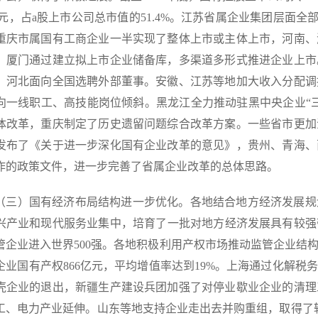
万亿元，占a股上市公司总市值的51.4%。江苏省属企业集团层面
重庆市属国有工商企业一半实现了整体上市或主体上市，河南、
、厦门通过建立拟上市企业储备库，多渠道多形式推进企业上市
，河北面向全国选聘外部董事。安徽、江苏等地加大收入分配调
向一线职工、高技能岗位倾斜。黑龙江全力推动驻黑中央企业“
体改革，重庆制定了历史遗留问题综合改革方案。一些省市更加
发布了《关于进一步深化国有企业改革的意见》，贵州、青海、
作的政策文件，进一步完善了省属企业改革的总体思路。
）国有经济布局结构进一步优化。各地结合地方经济发展规
兴产业和现代服务业集中，培育了一批对地方经济发展具有较强带
管企业进入世界500强。各地积极利用产权市场推动监管企业结构
企业国有产权866亿元，平均增值率达到19%。上海通过化解税务
壳企业的退出，新疆生产建设兵团加强了对停业歇业企业的清理
工、电力产业延伸。山东等地支持企业走出去并购重组，取得了