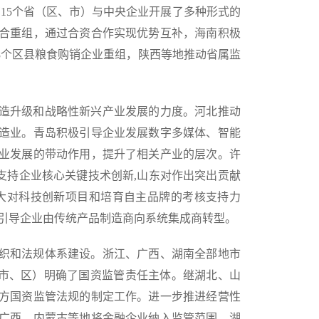
15个省（区、市）与中央企业开展了多种形式的
合重组，通过合资合作实现优势互补，海南积极
8个区县粮食购销企业重组，陕西等地推动省属监
造升级和战略性新兴产业发展的力度。河北推动
造业。青岛积极引导企业发展数字多媒体、智能
业发展的带动作用，提升了相关产业的层次。许
支持企业核心关键技术创新,山东对作出突出贡献
大对科技创新项目和培育自主品牌的考核支持力
，引导企业由传统产品制造商向系统集成商转型。
织和法规体系建设。浙江、广西、湖南全部地市
（市、区）明确了国资监管责任主体。继湖北、山
方国资监管法规的制定工作。进一步推进经营性
，广西、内蒙古等地将金融企业纳入监管范围，湖