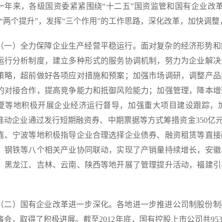
来，各级国资委紧紧围绕“十二五”国资监管和国有企业改革发
好“两个提升”，发挥“三个作用”的工作思路，深化改革，加快调
）全力保障企业生产经营平稳运行。面对复杂的经济形势和
运行分析制度，建立多种形式的服务协调机制，努力为企业解决
策略，超前做好各项应对措施和预案；加强市场调研，调整产品
的对接合作，提高竞争能力和抵御风险能力；加强管理，降本增
夏等地积极开展企业经济运行督导，加强重大项目建设跟踪，
推动企业通过发行短期融资券、中期票据等方式筹措资金350亿
连、宁波等地积极指导企业合理选择企业债券、融资租赁等直接
、钢铁等八个相关产业协同联动，实现了产销量持续增长，安徽
。黑龙江、吉林、云南、陕西等地开展了管理提升活动，福建引
。
）国有企业改革进一步深化。各地进一步推进公司制股份制
会，取得了积极进展。截至2012年底，国有控股上市公司共953