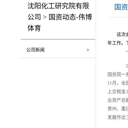
沈阳化工研究院有限
国资
公司 > 国资动态-伟博
体育
这次
年工作。
公司新闻
一、
20
国务院一
11月，全
上交税金2
业资产总
贵州、重
发展作出