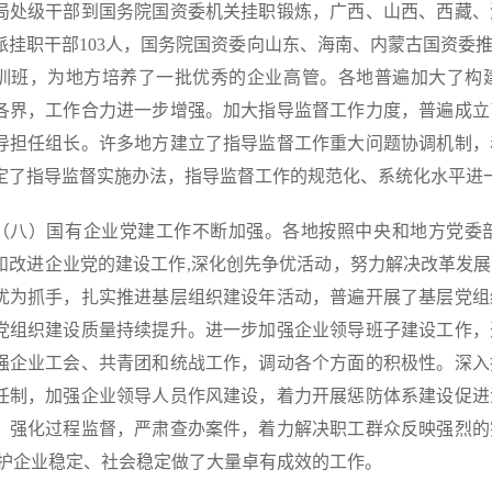
局处级干部到国务院国资委机关挂职锻炼，广西、山西、西藏、
派挂职干部103人，国务院国资委向山东、海南、内蒙古国资委
训班，为地方培养了一批优秀的企业高管。各地普遍加大了构
各界，工作合力进一步增强。加大指导监督工作力度，普遍成立
导担任组长。许多地方建立了指导监督工作重大问题协调机制，
定了指导监督实施办法，指导监督工作的规范化、系统化水平进
）国有企业党建工作不断加强。各地按照中央和地方党委部
和改进企业党的建设工作,深化创先争优活动，努力解决改革发
优为抓手，扎实推进基层组织建设年活动，普遍开展了基层党组
党组织建设质量持续提升。进一步加强企业领导班子建设工作，
强企业工会、共青团和统战工作，调动各个方面的积极性。深入
任制，加强企业领导人员作风建设，着力开展惩防体系建设促进
，强化过程监督，严肃查办案件，着力解决职工群众反映强烈的
维护企业稳定、社会稳定做了大量卓有成效的工作。