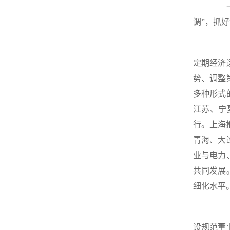
一年
调”，抓
（一
定期经济
势、调整
多种形式
江苏、宁
行。上海
青海、大
业与电力
共同发展
细化水平
（二
设规范董事