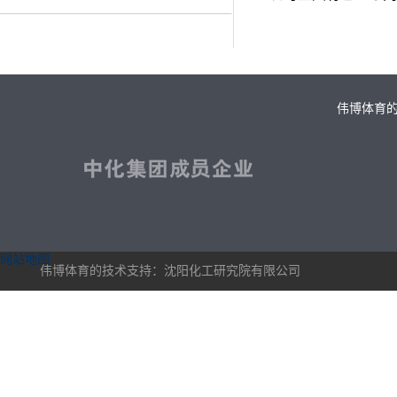
伟博体育
网站地图
伟博体育的技术支持：沈阳化工研究院有限公司