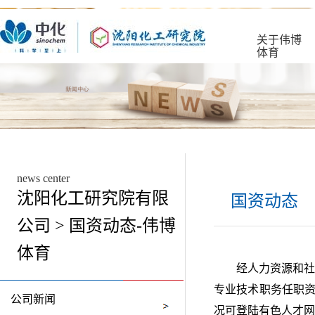
关于伟博
体育
news center
沈阳化工研究院有限
国资动态
公司 > 国资动态-伟博
体育
经人力资源和社
专业技术职务任职资
公司新闻
况可登陆有色人才网（ww