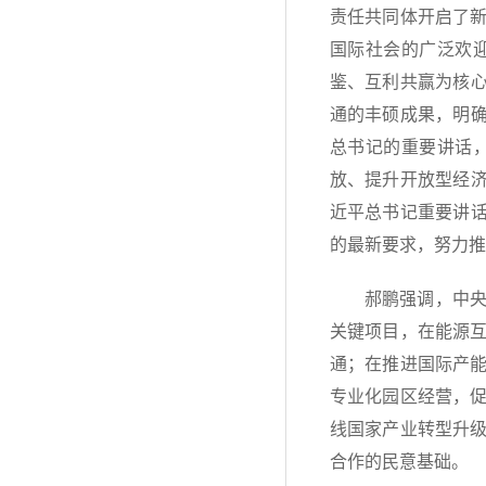
责任共同体开启了
国际社会的广泛欢
鉴、互利共赢为核心
通的丰硕成果，明确
总书记的重要讲话
放、提升开放型经济
近平总书记重要讲话
的最新要求，努力推
郝鹏强调，中
关键项目，在能源
通；在推进国际产
专业化园区经营，
线国家产业转型升
合作的民意基础。