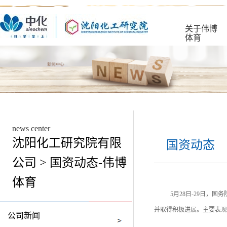
关于伟博
体育
news center
沈阳化工研究院有限
国资动态
公司 > 国资动态-伟博
体育
5月28日-29日，
并取得积极进展。主要表现
公司新闻