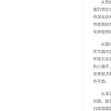
从供
盾仍然在
持深化供
供给侧结
化供给侧
从国
环为国内
环吸引全
的小循环
世界经济
外开放。
从深
问题。我
扫除阻碍