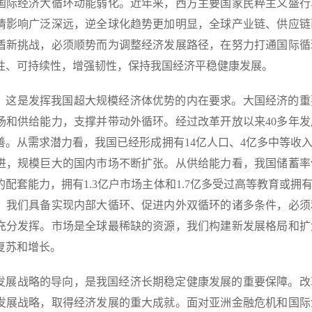
国际经济大循环动能弱化。近年来，西方主要国家民粹主义盛行
情影响广泛深远，逆全球化趋势更加明显，全球产业链、供应链
盾新挑战，必须顺势而为调整经济发展路径，在努力打通国际循
性、可持续性，增强韧性，保持我国经济平稳健康发展。
，这是发挥我国超大规模经济体优势的内在要求。大国经济的重
场和供给能力，支撑并带动外循环。经过改革开放以来40多年
善。从需求潜力看，我国已经形成拥有14亿人口、4亿多中等收
进，规模巨大的国内市场不断扩张。从供给能力看，我国储蓄率
的配套能力，拥有1.3亿户市场主体和1.7亿多受过高等教育或
，我们具备实现内部大循环、促进内外双循环的诸多条件，必须
充分发挥。市场是全球最稀缺的资源，我们构建新发展格局和扩
复苏和增长。
发展战略的导向，是我国经济长期稳定健康发展的重要保障。改
发展战略，取得经济发展的重大成就。面对亚洲金融危机和国际