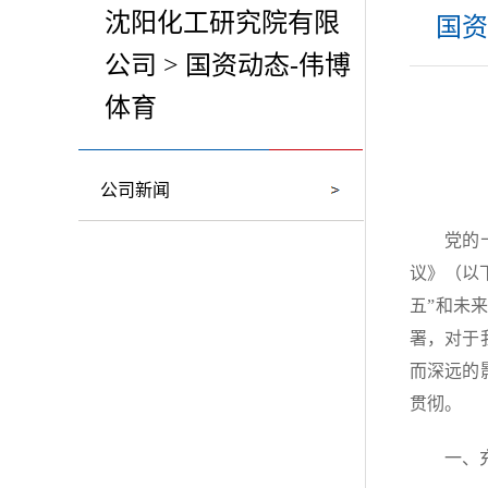
沈阳化工研究院有限
国资
公司 > 国资动态-伟博
体育
公司新闻
党的
议》（以
五”和未
署，对于
而深远的
贯彻。
一、