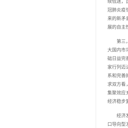
续低迷，
冠肺炎疫
来的新矛
展的自主
第三
大国内市
础日益完
家行列迈
系和完善
求双方看
集聚效应
经济稳步
经济
口导向型