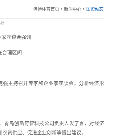
伟博体育首页
>
新闻中心
>
国资动态
华社
业家座谈会强调
在合理区间
李克强主持召开专家和企业家座谈会，分析经济形
、青岛创新奇智科技公司负责人发了言，对经济
和农资供应、促进企业创新等提出建议。