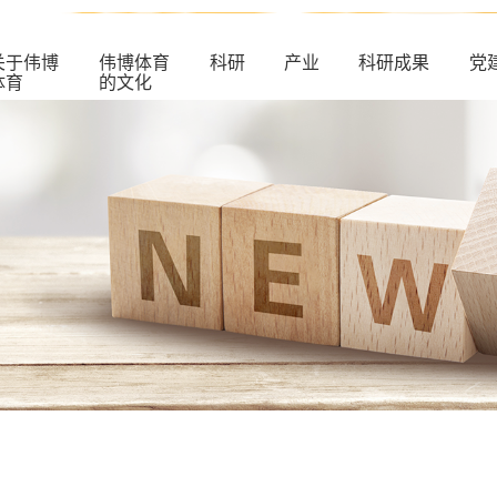
关于伟博
伟博体育
科研
产业
科研成果
党
体育
的文化