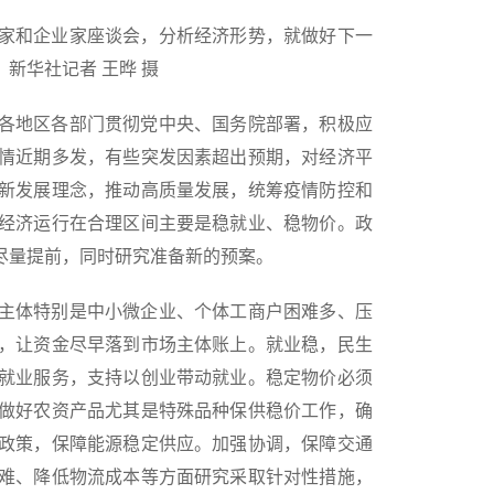
专家和企业家座谈会，分析经济形势，就做好下一
新华社记者 王晔 摄
各地区各部门贯彻党中央、国务院部署，积极应
情近期多发，有些突发因素超出预期，对经济平
新发展理念，推动高质量发展，统筹疫情防控和
经济运行在合理区间主要是稳就业、稳物价。政
尽量提前，同时研究准备新的预案。
主体特别是中小微企业、个体工商户困难多、压
，让资金尽早落到市场主体账上。就业稳，民生
就业服务，支持以创业带动就业。稳定物价必须
做好农资产品尤其是特殊品种保供稳价工作，确
政策，保障能源稳定供应。加强协调，保障交通
难、降低物流成本等方面研究采取针对性措施，