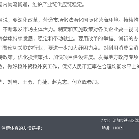
国内物流畅通，维护产业链供应链稳定。
强说，要深化改革，营造市场化法治化国际化营商环境。持续推
，不断激发市场主体活力。制定和实施政策对各类企业要一视同
济健康持续发展，稳定和带动就业。要用改革的举措、创新的办
消费密切关联的行业，要进一步加大纾困力度。对耐用消费品消
持政策。优化投资审批，加快项目建设进度。发挥地方政府专项
放，做好稳外贸稳外资工作，保持人民币汇率在合理均衡水平上
华、刘鹤、王勇、肖捷、赵克志、何立峰参加。
地址：沈阳市铁西区沈
伟博体育的友情链接：
邮编：110021