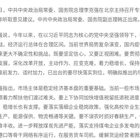
7日，中共中央政治局常委、国务院总理李克强在北京主持召开
作听取意见建议。中共中央政治局常委、国务院副总理韩正出席。
强说，今年以来，在以习近平同志为核心的党中央坚强领导下，
战，经济运行总体在合理区间。当前世界局势复杂演变，国内疫
来更大不确定性和挑战。既要坚定信心，又要正视困难。要贯彻
发展，深化改革开放，主动作为、应变克难，着力稳增长，保持
靠前发力、适时加力，已出台的要尽快落实到位，明确拟推出的
强指出，市场主体是稳定经济基本盘的重要基础。当前一些市场
须着力帮扶他们渡过难关。要上下协同加快增值税留抵退税进度
，稳增长也有支撑。要落实落细企业稳岗政策，强化高校毕业生
生产、能源保供、物流畅通等关键。要不误农时抓好春耕生产，
食丰收。进一步释放煤炭先进产能，落实支持煤电企业多发电的
港口等骨干网络有序运行，在服务货车司机、缓解货运经营者困