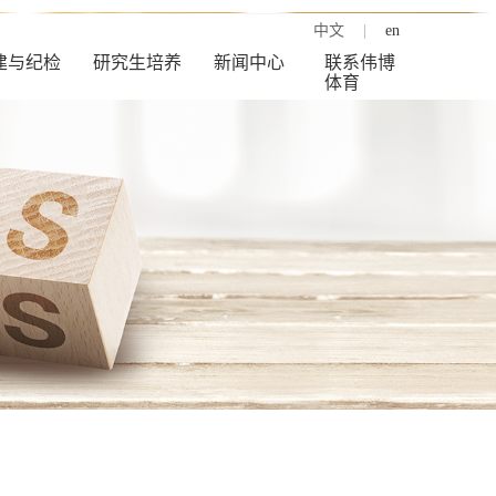
中文
|
en
建与纪检
研究生培养
新闻中心
联系伟博
体育