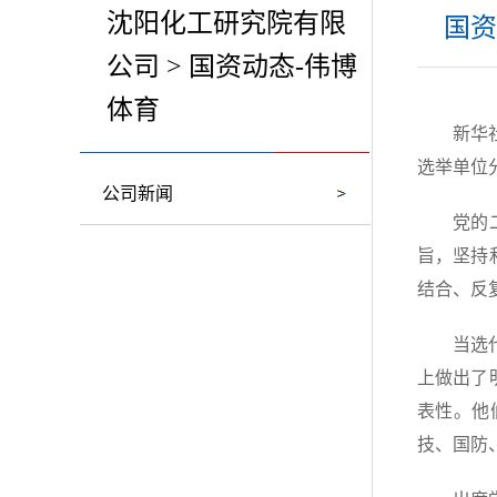
沈阳化工研究院有限
国资
公司 > 国资动态-伟博
体育
新华
选举单位
公司新闻
党的
旨，坚持
结合、反
当选
上做出了
表性。他
技、国防