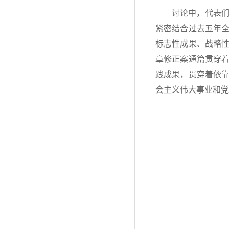
讨论中，代表
紧密结合过去五年
标志性成果、战略
章修正案通篇贯穿
践成果，贯穿着依
会主义伟大事业和党