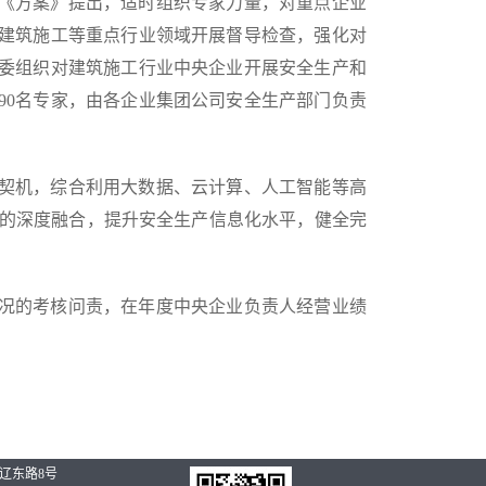
《方案》提出，适时组织专家力量，对重点企业
建筑施工等重点行业领域开展督导检查，强化对
国资委组织对建筑施工行业中央企业开展安全生产和
90名专家，由各企业集团公司安全生产部门负责
契机，综合利用大数据、云计算、人工智能等高
产的深度融合，提升安全生产信息化水平，健全完
况的考核问责，在年度中央企业负责人经营业绩
辽东路8号