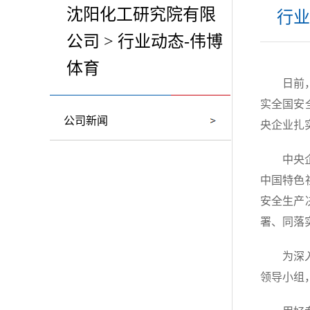
沈阳化工研究院有限
行业
公司 > 行业动态-伟博
体育
日前
实全国安
公司新闻
央企业扎
中央
中国特色
安全生产
署、同落
为深
领导小组