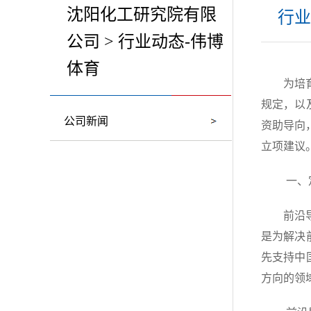
沈阳化工研究院有限
行业
公司 > 行业动态-伟博
体育
为培
规定，以
公司新闻
资助导向
立项建议
一、
前沿
是为解决
先支持中
方向的领