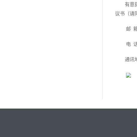
有意
议书（请
邮 箱
电 话：
通讯