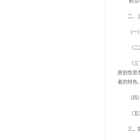
前沿
二、
（一
（二
（三
原创性思
者的特色
（四
（五
三、