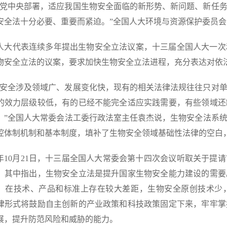
据党中央部署，适应我国生物安全面临的新形势、新问题、新任
安全法十分必要、重要而紧迫。”全国人大环境与资源保护委员
人大代表连续多年提出生物安全立法议案，十三届全国人大一次和
物安全立法的议案，要求加快生物安全立法进程，充分表达对依
物安全涉及领域广、发展变化快，现有的相关法律法规往往只对
的效力层级较低，有的已经不能完全适应实践需要，有些领域还
。”全国人大常委会法工委行政法室主任袁杰说，生物安全法系
控体制机制和基本制度，填补了生物安全领域基础性法律的空白
19年10月21日，十三届全国人大常委会第十四次会议听取关于
，其中指出，生物安全立法是提升国家生物安全能力建设的需要
，在技术、产品和标准上存在较大差距，生物安全原创技术少
律形式将鼓励自主创新的产业政策和科技政策固定下来，牢牢掌
展，提升防范风险和威胁的能力。