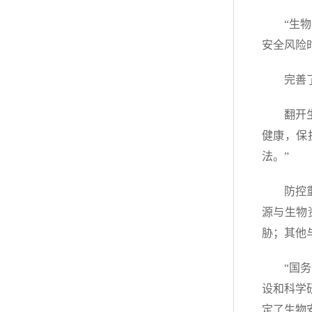
“生
安全风险
完善
翻开
健康，保
法。”
防控
源与生物
胁；其他
“国
设和科学
定了生物