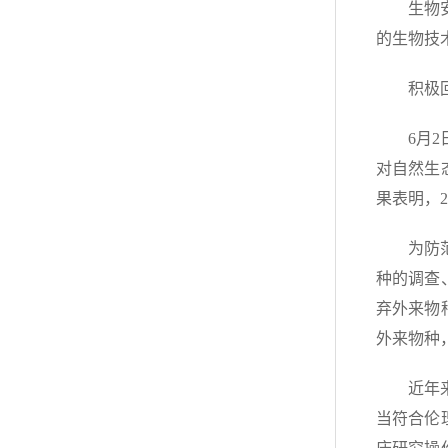
生物
的生物技
积极
6月
对自然生
果表明，
为防
种的调查
弃外来物
外来物种
近年
当符合伦