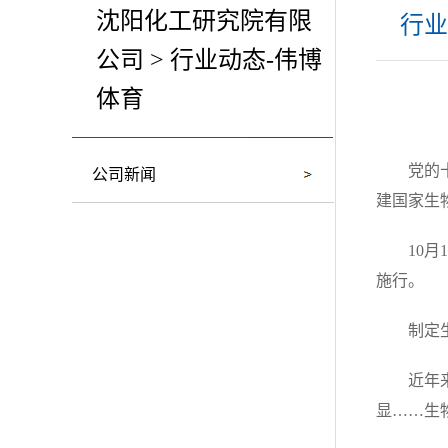
沈阳化工研究院有限
行业
公司 > 行业动态-伟博
体育
党的
公司新闻
建国家生
10
施行。
制定
近年
显……生