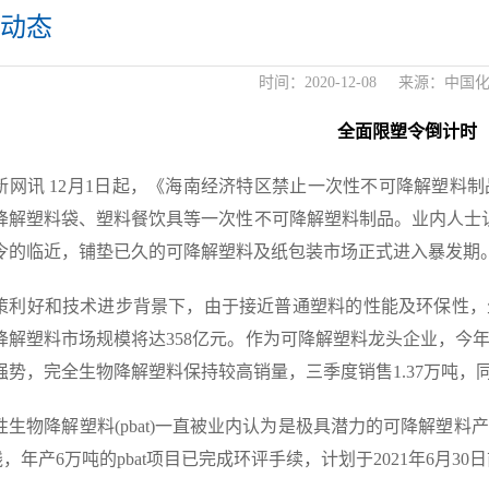
动态
时间：
2020-12-08
来源：
中国
全面限塑令倒计时
新网讯 12月1日起，《海南经济特区禁止一次性不可降解塑料
降解塑料袋、塑料餐饮具等一次性不可降解塑料制品。业内人士认
令的临近，铺垫已久的可降解塑料及纸包装市场正式进入暴发期
策利好和技术进步背景下，由于接近普通塑料的性能及环保性，生
降解塑料市场规模将达358亿元。作为可降解塑料龙头企业，今
势，完全生物降解塑料保持较高销量，三季度销售1.37万吨，同比
性生物降解塑料(pbat)一直被业内认为是极具潜力的可降解塑
业线，年产6万吨的pbat项目已完成环评手续，计划于2021年6月30