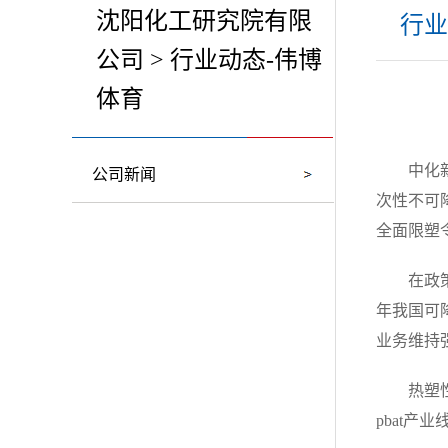
沈阳化工研究院有限
行业
公司 > 行业动态-伟博
体育
中化
公司新闻
次性不可
全面限塑
在政
年我国可
业务维持强
热塑
pbat产