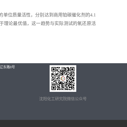
单位质量活性，分别达到商用铂碳催化剂的4.1
接近于理论最优值，这一趋势与实际测试的氧还原活
辽东路8号
沈阳化工研究院微信公众号