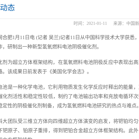
动态
时间：
2021-01-11
来源：
中国
网合肥1月11日电 (记者 吴兰)记者11日从中国科学技术大学
作，研制出一种新型氢氧燃料电池阴极催化剂。
化剂为超立方体框架结构，在氢氧燃料电池阴极反应中表现出高
路。该成果日前发表于《美国化学会志》。
电池是一种化学电池，它利用物质发生化学反应时释出的能量，
催化剂活性和稳定性较低，制约了电池输出功率和充放电循环次
稳定性的阴极催化剂制备，成为氢氧燃料电池研究的热点与难点
科大团队受三维立方体向四维超立方体演变的启发，将钯铂均匀
下钯原子、铂原子重排，得到钯铂合金超立方体框架结构。此外