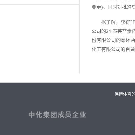
变更)。同时对批准
据了解，获得非
公司的24-表芸苔
份有限公司的螺环
化工有限公司的百菌
伟博体育