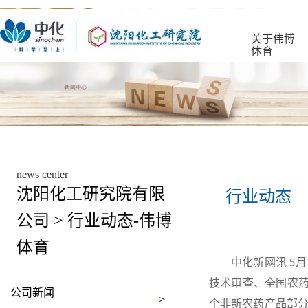
关于伟博
体育
news center
沈阳化工研究院有限
行业动态
公司 > 行业动态-伟博
体育
中化新网讯 5
技术审查、全国农药
公司新闻
个非新农药产品部分