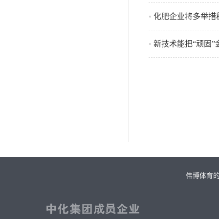
•
化肥企业将多举措
•
新技术能把“顽固”
伟博体育